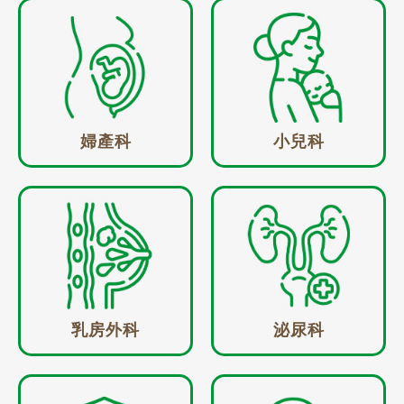
婦產科
小兒科
乳房外科
泌尿科