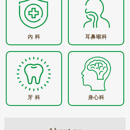
內 科
耳鼻喉科
牙 科
身心科