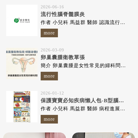
2026-06-16
流行性腦脊髓膜炎
作者 小兒科 馬益群 醫師 認識流行性腦脊髓膜炎，及早預防...
more
2026-03-09
卵巢囊腫衛教單張
簡介 卵巢囊腫是女性常見的婦科問題之一，指的是在卵巢內或表面形...
more
2026-01-12
保護寶寶必知疾病懶人包-B型腦膜炎雙球菌
作者 小兒科 馬益群 醫師 病程進展快，可能造成腦部永久性...
more