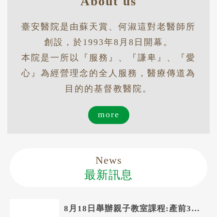
About us
臺安醫院是由蘇天賞、何淑這對老醫師所
創設，於1993年8月8日開幕。
本院是一所以『服務』、『謙卑』、『愛
心』為經營理念的全人服務，醫療傳道為
目的的基督教醫院。
more
News
最新訊息
8月18日舉辦親子教室課程:產前30天你應該準備的事