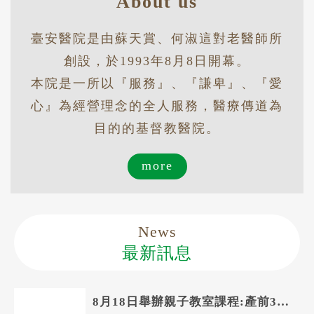
About us
臺安醫院是由蘇天賞、何淑這對老醫師所
創設，於1993年8月8日開幕。
本院是一所以『服務』、『謙卑』、『愛
心』為經營理念的全人服務，醫療傳道為
目的的基督教醫院。
more
News
最新訊息
8月18日舉辦親子教室課程:產前30天你應該準備的事