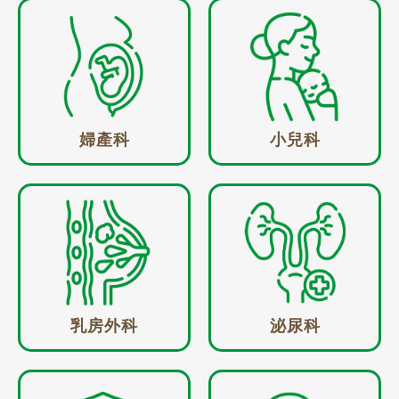
婦產科
小兒科
乳房外科
泌尿科