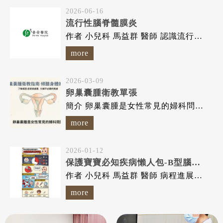
2026-06-16
流行性腦脊髓膜炎
作者 小兒科 馬益群 醫師 認識流行性腦脊髓膜炎，及早預防...
more
2026-03-09
卵巢囊腫衛教單張
簡介 卵巢囊腫是女性常見的婦科問題之一，指的是在卵巢內或表面形...
more
2026-01-12
保護寶寶必知疾病懶人包-B型腦膜炎雙球菌
作者 小兒科 馬益群 醫師 病程進展快，可能造成腦部永久性...
more