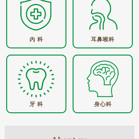
內 科
耳鼻喉科
牙 科
身心科