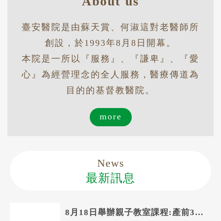
About us
臺安醫院是由蘇天賞、何淑這對老醫師所
創設，於1993年8月8日開幕。
本院是一所以『服務』、『謙卑』、『愛
心』為經營理念的全人服務，醫療傳道為
目的的基督教醫院。
more
News
最新訊息
8月18日舉辦親子教室課程:產前30天你應該準備的事