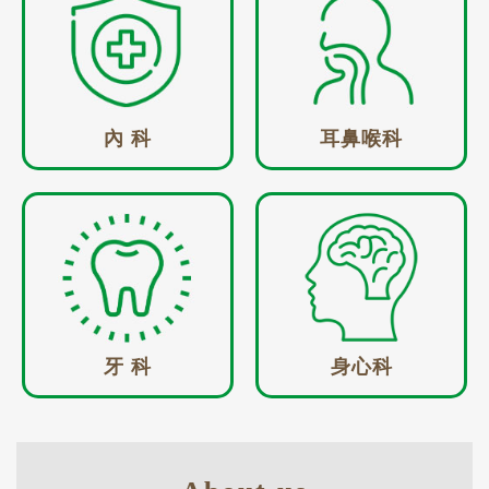
內 科
耳鼻喉科
牙 科
身心科