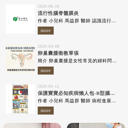
2026-06-16
流行性腦脊髓膜炎
作者 小兒科 馬益群 醫師 認識流行性腦脊髓膜炎，及早預防...
more
2026-03-09
卵巢囊腫衛教單張
簡介 卵巢囊腫是女性常見的婦科問題之一，指的是在卵巢內或表面形...
more
2026-01-12
保護寶寶必知疾病懶人包-B型腦膜炎雙球菌
作者 小兒科 馬益群 醫師 病程進展快，可能造成腦部永久性...
more