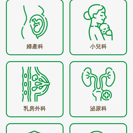
婦產科
小兒科
乳房外科
泌尿科