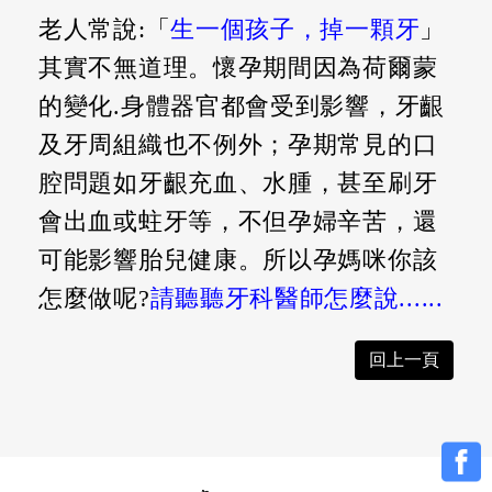
老人常說:「
生一個孩子，掉一顆牙
」
其實不無道理。懷孕期間因為荷爾蒙
的變化.身體器官都會受到影響，牙齦
及牙周組織也不例外；孕期常見的口
腔問題如牙齦充血、水腫，甚至刷牙
會出血或蛀牙等，不但孕婦辛苦，還
可能影響胎兒健康。所以孕媽咪你該
怎麼做呢?
請聽聽牙科醫師怎麼說......
回上一頁