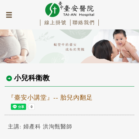
│ 線上掛號 │
聯絡我們 │
小兒科衛教
『臺安小講堂』-- 胎兒內翻足
主講: 婦產科 洪洵甄醫師