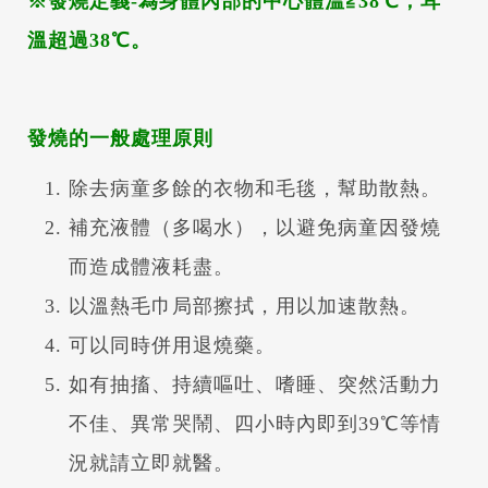
※發燒定義-為身體內部的中心體溫≧38℃，耳
溫超過38℃。
發燒的一般處理原則
除去病童多餘的衣物和毛毯，幫助散熱。
補充液體（多喝水），以避免病童因發燒
而造成體液耗盡。
以溫熱毛巾局部擦拭，用以加速散熱。
可以同時併用退燒藥。
如有抽搐、持續嘔吐、嗜睡、突然活動力
不佳、異常哭鬧、四小時內即到39℃等情
況就請立即就醫。