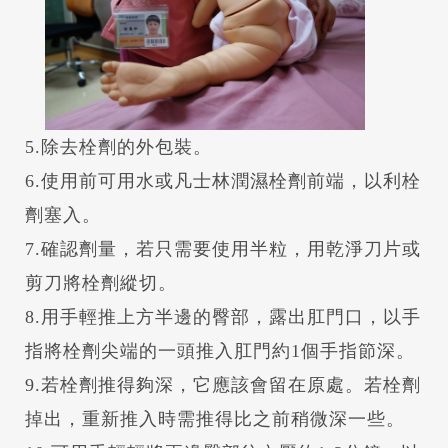
5.除去栓劑的外包裝。
6.使用前可用水或凡士林潤濕栓劑前端，以利栓
劑塞入。
7.確認劑量，若只需要使用半粒，用乾淨刀片或
剪刀將栓劑縱切。
8.用手輕推上方半邊的臀部，露出肛門口，以手
指將栓劑尖端的一頭推入肛門約1個手指節深。
9.若栓劑推得夠深，它應該會留在原處。若栓劑
掉出，重新推入時需推得比之前稍微深一些。