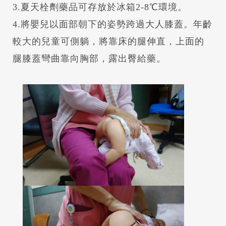
3.夏天栓劑藥品可存放於冰箱2-8℃環境。
4.將嬰兒以面部朝下的姿勢跨過大人膝蓋。年齡
較大的兒童可側躺，將靠床的腿伸直，上面的
腿膝蓋彎曲靠向胸部，露出臀給藥。