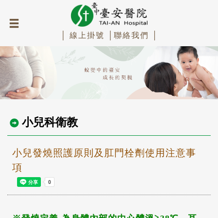
│ 線上掛號 │
聯絡我們 │
小兒科衛教
小兒發燒照護原則及肛門栓劑使用注意事
項