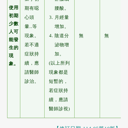
使用
期有噁
腰酸。
初期
心頭
月經量
少數
暈..等
增加。
人可
現象。
陰道分
無
無
能發
若不適
泌物增
生的
症狀持
加。
現
續，應
(以上所列
象。
請醫師
現象都是
診治。
短暫的，
若症狀持
續，應請
醫師診視)