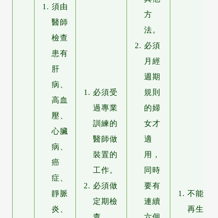
須由
方
醫師
法。
檢查
必須
患有
月經
肝
週期
病、
必須受
規則
高血
過專業
的婦
壓、
訓練的
女才
心臟
醫師做
適
病、
裝置的
用，
癌
工作。
同時
症、
必須做
要有
靜脈
不能
定期檢
連續
炎、
再生
查。
六個