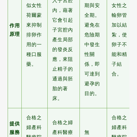
入子宮腔
似女性
期與安
女性之
內，藉著
荷爾蒙
全期。
輸卵管
它會引起
來抑制
避免在
加以結
作用
子宮腔內
原理
排卵作
危險期
紮，使
產生局部
用的一
中發生
卵子不
的發炎反
種口服
性關
能和精
應，來阻
藥。
係，即
子結
止精子的
可達到
合。
通過與胚
避孕的
胎的著
目的。
床。
合格之
合格之
合格之婦
提供
婦產科
婦產科
服務
產科醫療
無