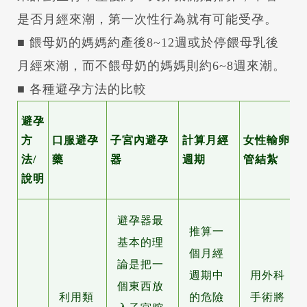
是否月經來潮，第一次性行為就有可能受孕。
■ 餵母奶的媽媽約產後8~12週或於停餵母乳後
月經來潮，而不餵母奶的媽媽則約6~8週來潮。
■ 各種避孕方法的比較
避孕
方
口服避孕
子宮內避孕
計算月經
女性輸卵
法/
藥
器
週期
管結紮
說明
避孕器最
推算一
基本的理
個月經
論是把一
週期中
用外科
個東西放
利用類
的危險
手術將