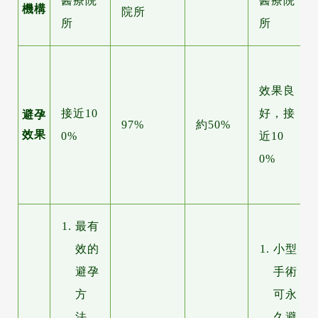
醫療院
醫療院
機構
院所
所
所
效果良
接近10
好，接
避孕
97%
約50%
效果
0%
近10
0%
最有
效的
小型
避孕
手術
方
可永
法。
久避