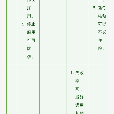
採
迷你
用。
結紮
停止
可以
服用
不必
可再
住
懷
院。
孕。
失敗
率
高，
最好
選用
其他