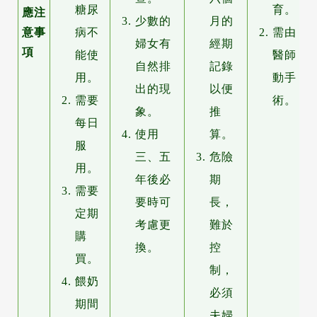
糖尿
育。
應注
少數的
月的
意事
病不
需由
婦女有
經期
項
能使
醫師
自然排
記錄
用。
動手
出的現
以便
需要
術。
象。
推
每日
使用
算。
服
三、五
危險
用。
年後必
期
需要
要時可
長，
定期
考慮更
難於
購
換。
控
買。
制，
餵奶
必須
期間
夫婦