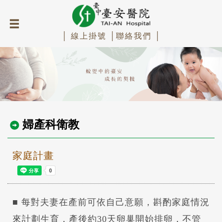
│ 線上掛號 │
聯絡我們 │
婦產科衛教
家庭計畫
■ 每對夫妻在產前可依自己意願，斟酌家庭情況
來計劃生育，產後約30天卵巢開始排卵，不管