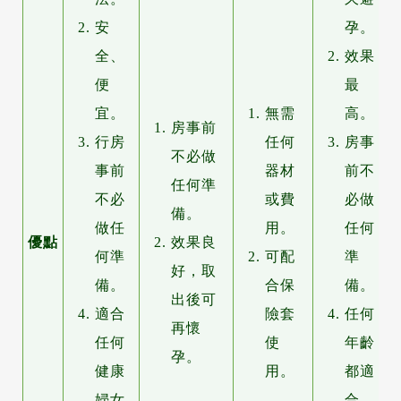
安
孕。
全、
效果
便
最
宜。
無需
高。
房事前
行房
任何
房事
不必做
事前
器材
前不
任何準
不必
或費
必做
備。
做任
用。
任何
優點
效果良
何準
可配
準
好，取
備。
合保
備。
出後可
適合
險套
任何
再懷
任何
使
年齡
孕。
健康
用。
都適
婦女
合。