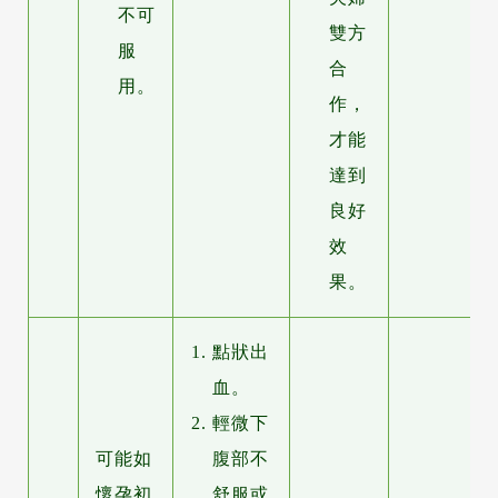
不可
雙方
服
合
用。
作，
才能
達到
良好
效
果。
點狀出
血。
輕微下
可能如
腹部不
懷孕初
舒服或