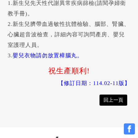
1.新生兒先天性代謝異常疾病篩檢(請閱孕婦衛
教手冊)。
2.新生兒臍帶血過敏性抗體檢驗、腦部、腎臟、
心臟超音波檢查，詳細內容可詢問產房、嬰兒
室護理人員。
3.
嬰兒衣物請勿放置樟腦丸。
祝生產順利!
【修訂日期：114.02-11版】
回上一頁