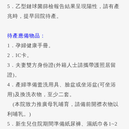
5．乙型鏈球菌篩檢報告結果呈現陽性，請有產
兆時，提早回院待產。
待產應備物品：
1．孕婦健康手冊。
2．IC卡。
3．夫妻雙方身份證(外籍人士請攜帶護照居留
證)。
4．產婦準備盥洗用具、臉盆或坐浴盆(可坐浴
用)及換洗衣物，至少二套。
(本院致力推廣母乳哺育，請備前開襟衣物以
利哺乳。)
5．新生兒住院期間準備紙尿褲、濕紙巾各1~2