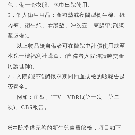
包，備一套衣服、包巾出院使用。
6．個人衛生用品：產褥墊或夜間型衛生棉、紙
內褲、衛生紙、看護墊、沖洗壺、束腹帶(剖腹
產必備)。
以上物品無自備者可在醫院中計價使用或至
本院一樓福利社購買。(自備者入院時請轉交產
房護理師)。
7．入院前請確認懷孕期間抽血或檢的驗報告是
否齊全。
例如：血型、HIV、VDRL(第一次、第二
次)、GBS報告。
※
本院提供完善的新生兒自費篩檢，項目如下：