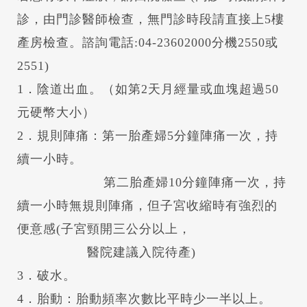
診，由門診醫師檢查，無門診時段請直接上5樓
產房檢查。諮詢電話:04-23602000分機2550或
2551)
1．陰道出血。（如第2天月經量或血塊超過50
元硬幣大小）
2．規則陣痛：第一胎產婦5分鐘陣痛一次，持
續一小時。
第二胎產婦10分鐘陣痛一次，持
續一小時無規則陣痛，但子宮收縮時有強烈的
便意感(子宮頸開三公分以上，
醫院建議入院待產)
3．破水。
4．胎動：胎動頻率次數比平時少一半以上。