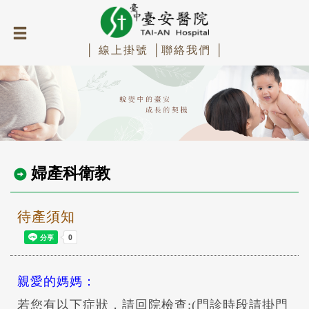
│ 線上掛號 │
聯絡我們 │
婦產科衛教
待產須知
親愛的媽媽：
若您有以下症狀，請回院檢查:(門診時段請掛門