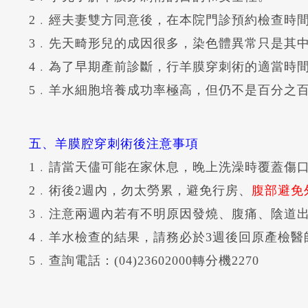
2﹒經夫妻雙方同意後，在本院門診預約檢查時
3﹒先天畸形兒的成因很多，染色體異常只是其
4﹒為了早期產前診斷，行羊膜穿刺術的適當時間是
5﹒羊水細胞培養成功率極高，但仍不是百分之
五、羊膜腔穿刺術後注意事項
1﹒請當天儘可能在家休息，晚上洗澡時覆蓋傷口
2﹒術後2週內，勿太勞累，避免行房、
腹部避免
3﹒注意兩週內若有不明原因發燒、腹痛、陰道
4﹒羊水檢查的結果，請務必於3週後回原產檢醫
5﹒查詢電話：(04)23602000轉分機2270