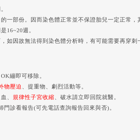
間。
中的一部份。因而染色體正常並不保證胎兒一定正常，
16~20週。
百，如因故無法得到染色體分析時，有可能需要再穿刺
OK繃即可移除。
外物壓迫
、提重物、劇烈活動等。
出血、
規律性子宮收縮
、破水請立即回院就醫。
師門診看報告(可先電話查詢報告回來與否)。