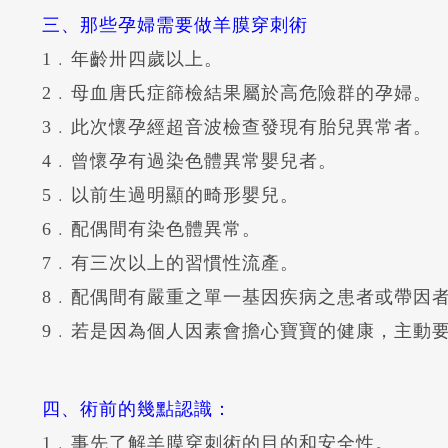
三、那些孕婦需要做羊膜穿刺術
1﹒年齡卅四歲以上。
2﹒母血唐氏症篩檢結果屬於高危險群的孕婦。
3﹒此次懷孕經超音波檢查發現有胎兒異常者。
4﹒曾懷孕有過染色體異常嬰兒者。
5﹒以前生過明顯的畸形嬰兒。
6﹒配偶間有染色體異常。
7﹒有三次以上的習慣性流產。
8﹒配偶間有嚴重之單一基因疾病之患者或帶因
9﹒若是因為個人因素會擔心寶寶的健康，主動
四、術前的幾點認識：
1﹒事先了解羊膜穿刺術的目的和安全性。