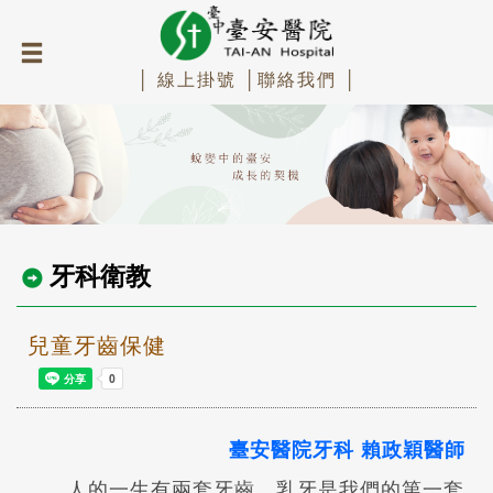
│ 線上掛號 │
聯絡我們 │
牙科衛教
兒童牙齒保健
臺安醫院牙科 賴政穎醫師
人的一生有兩套牙齒，乳牙是我們的第一套