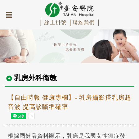
│ 線上掛號 │
聯絡我們 │
乳房外科衛教
【自由時報 健康專欄】- 乳房攝影搭乳房超
音波 提高診斷準確率
根據國健署資料顯示，乳癌是我國女性癌症發