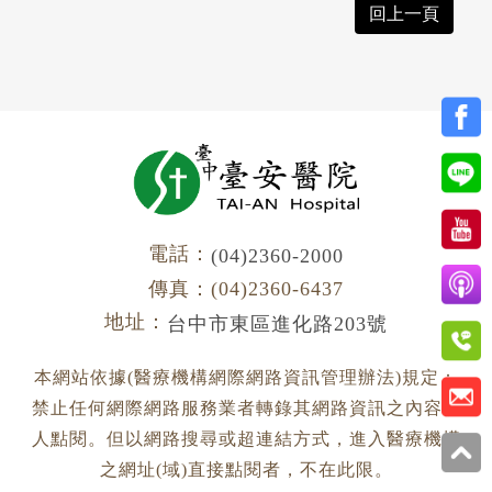
回上一頁
電話：
(04)2360-2000
傳真：(04)2360-6437
地址：
台中市東區進化路203號
本網站依據(醫療機構網際網路資訊管理辦法)規定：
禁止任何網際網路服務業者轉錄其網路資訊之內容供
人點閱。但以網路搜尋或超連結方式，進入醫療機構
之網址(域)直接點閱者，不在此限。