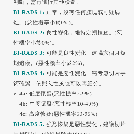
判斷，需再進行其他檢查。
BI-RADS 1:
正常，沒有任何腫塊或可疑病
灶。(惡性機率小於0%)。
BI-RADS 2:
良性變化，維持定期檢查。(惡
性機率小於0%)。
BI-RADS 3:
可能是良性變化，建議六個月短
期追蹤。(惡性機率小於2%)。
BI-RADS 4:
可能是惡性變化，需考慮切片手
術確認，依照惡性風險可以再細分。
4a:
低度懷疑(惡性機率2-9%)
4b:
中度懷疑(惡性機率10-49%)
4c:
高度懷疑(惡性機率50-95%)
BI-RADS 5:
強烈懷疑是惡性變化，建議切片