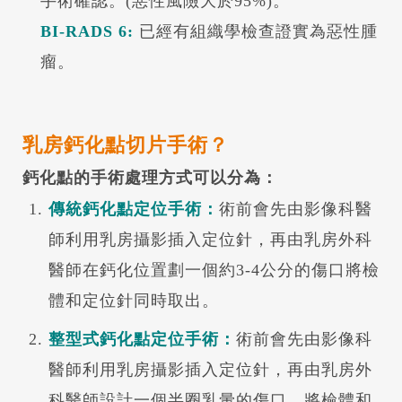
手術確認。(惡性風險大於95%)。
BI-RADS 6:
已經有組織學檢查證實為惡性腫
瘤。
乳房鈣化點切片手術？
鈣化點的手術處理方式可以分為：
傳統鈣化點定位手術：
術前會先由影像科醫
師利用乳房攝影插入定位針，再由乳房外科
醫師在鈣化位置劃一個約3-4公分的傷口將檢
體和定位針同時取出。
整型式鈣化點定位手術：
術前會先由影像科
醫師利用乳房攝影插入定位針，再由乳房外
科醫師設計一個半圈乳暈的傷口，將檢體和