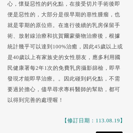
心，懷疑惡性的鈣化點，在接受切片手術後即
便是惡性的，大部分是很早期的惡性腫瘤，也
就是零期的原位癌。在進行後續的乳房保留手
術、放射線治療和抗賀爾蒙藥物治療後，根據
統計幾乎可以達到100%治癒，因此45歲以上或
是40歲以上有家族史的女性朋友，應多利用國
民健康署每2年1次的免費乳房攝影篩檢，即早
發現才能即早治療。。因此碰到鈣化點，不需
要過於擔心，儘早尋求專科醫師的幫助，都可
以得到完善的處理喔！
【修訂日期：113.08.19】