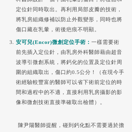
定位針同時取出。再利用局部皮瓣的技術，
將乳房組織修補以防止外觀變形，同時也將
傷口藏在乳暈，術後疤痕不明顯。
安可兒(Encor)微創定位手術：
一樣需要術
前先插入定位針，由乳房外科醫師藉由超音
波導引微創系統，將鈣化的位置及定位針周
圍的組織取出，傷口約0.5公分！（在現今手
術經驗較豐富的醫師可以省下術前定位的時
間和過程中的不適，直接利用乳房攝影的影
像和微創技術直接準確取出檢體）。
陳尹陽醫師提醒，碰到鈣化點不需要過於擔