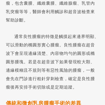
瘤，包含囊腫、纖維囊腫、纖維腺瘤、乳管內
乳突瘤等等，醫師會利用觸診和超音波檢查來
幫助診斷。
通常良性腫瘤的特徵是觸摸起來邊界明顯、
可以滑動的橢圓形實心腫瘤。良性腫瘤在超音
波下會呈現邊緣清楚、內容物均勻的圓形或橢
圓形腫塊。若是在超音波下如果發現較大顆、
邊緣模糊且不規則等有惡性風險的腫瘤，一般
會先在門診進行粗針穿刺檢查，確定是良性腫
瘤後再安排手術切除或是定期追蹤。
傳統和微創乳房腫瘤手術的差異