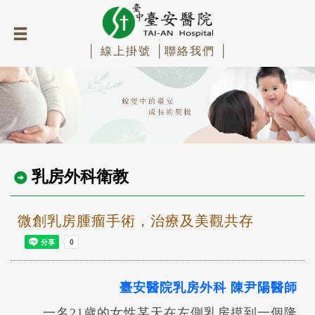
│ 線上掛號 │
聯絡我們 │
乳房外科衛教
微創乳房腫瘤手術，治療及美觀共存
臺安醫院乳房外科 陳尹陽醫師
一名21歲的女性某天在左側乳房摸到一個隆