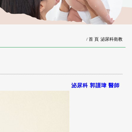
首 頁
泌尿科衛教
泌尿科
郭謹瑋
醫師