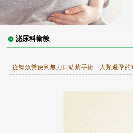
泌尿科衛教
從鱷魚糞便到無刀口結紮手術—人類避孕的