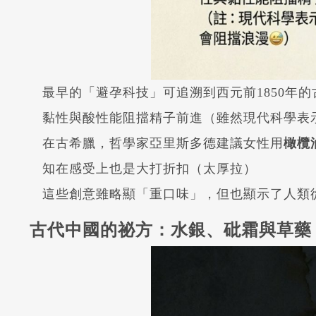
最早的「避孕科技」可追溯到西元前1850年
黏性與酸性能阻擋精子前進（雖然現代科學表
在古希臘，哲學家亞里斯多德建議女性用
橄欖
知在感受上也是大打折扣（太厚拉）
這些創意雖略顯「重口味」，但也顯示了人類
古代中國的祕方：水銀、砒霜與草藥