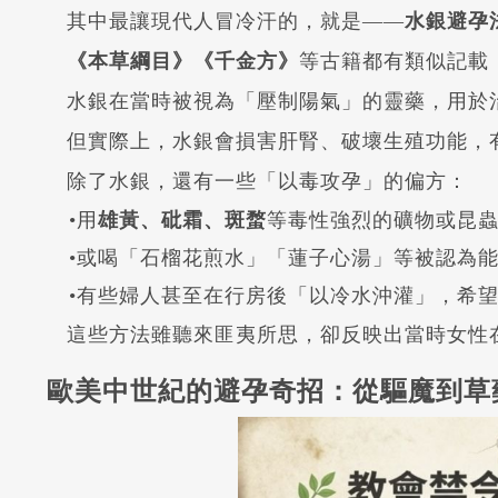
其中最讓現代人冒冷汗的，就是——
水銀避孕
《本草綱目》《千金方》
等古籍都有類似記載
水銀在當時被視為「壓制陽氣」的靈藥，用於
但實際上，水銀會損害肝腎、破壞生殖功能，
除了水銀，還有一些「以毒攻孕」的偏方：
•用
雄黃、砒霜、斑蝥
等毒性強烈的礦物或昆
•或喝「石榴花煎水」「蓮子心湯」等被認為
•有些婦人甚至在行房後「以冷水沖灌」，希
這些方法雖聽來匪夷所思，卻反映出當時女性
歐美中世紀的避孕奇招：從驅魔到草