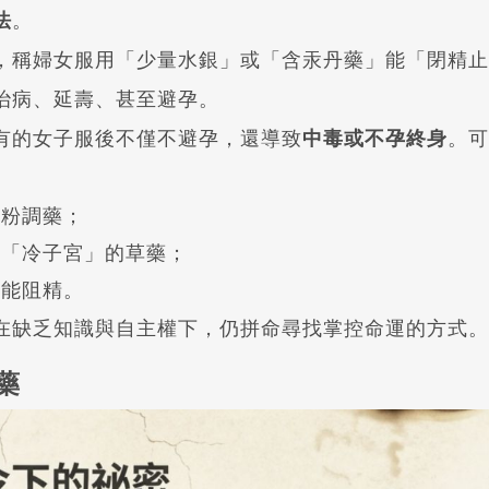
法
。
，稱婦女服用「少量水銀」或「含汞丹藥」能「閉精止
治病、延壽、甚至避孕。
有的女子服後不僅不避孕，還導致
中毒或不孕終身
。可
蟲粉調藥；
能「冷子宮」的草藥；
望能阻精。
在缺乏知識與自主權下，仍拼命尋找掌控命運的方式。
藥