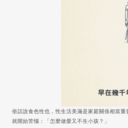
俗話說食色性也，性生活美滿是家庭關係相當重
就開始苦惱：「怎麼做愛又不生小孩？」