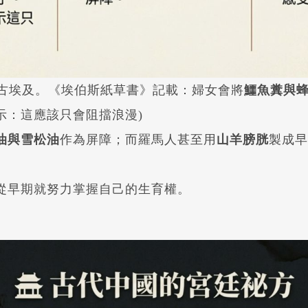
的古埃及。《埃伯斯紙草書》記載：婦女會將
鱷魚糞與
示：這應該只會阻擋浪漫)
油與雪松油
作為屏障；而羅馬人甚至用
山羊膀胱
製成早
從早期就努力掌握自己的生育權。