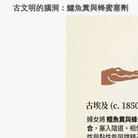
古文明的腦洞：鱷魚糞與蜂蜜塞劑