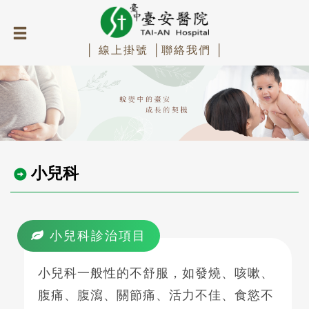
│ 線上掛號 │
聯絡我們 │
小兒科
小兒科診治項目
小兒科一般性的不舒服，如發燒、咳嗽、
腹痛、腹瀉、關節痛、活力不佳、食慾不