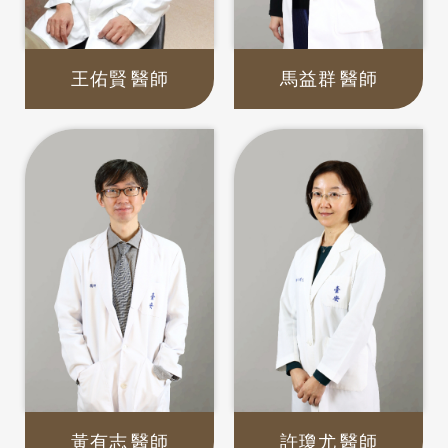
王佑賢
醫師
馬益群
醫師
黃有志
醫師
許瓊尤
醫師