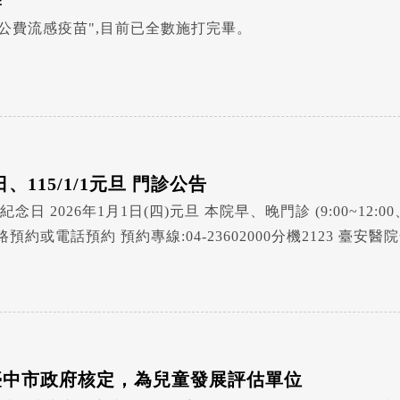
罄
"公費流感疫苗",目前已全數施打完畢。
念日、115/1/1元旦 門診公告
憲紀念日 2026年1月1日(四)元旦 本院早、晚門診 (9:00~12:
預約或電話預約 預約專線:04-23602000分機2123 
臺中市政府核定，為兒童發展評估單位