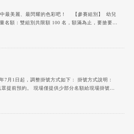
心中最美麗、最閃耀的色彩吧！ 【參賽組別】 幼兒
 限量名額：雙組別共限額 100 名，額滿為止，要搶要快
取） 作品繳回：115年 8月15日前（逾期視同放棄參
年7月1日起，調整掛號方式如下： 掛號方式說明：
滿額即不再受理現場掛號。 各科現場保留名額： 科別 現場保留號 婦產科 泌尿科 耳鼻喉科 乳房外科 5、10、15、20、25… 至各科限...