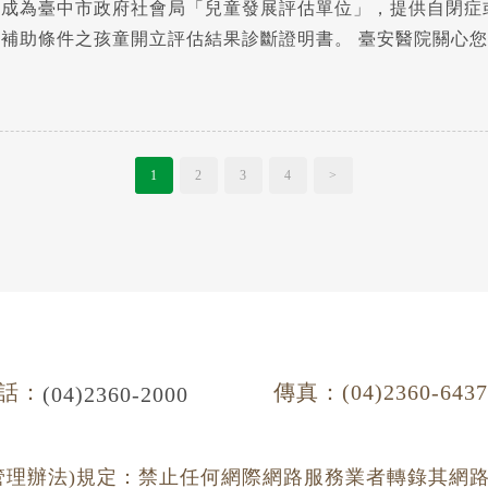
式成為臺中市政府社會局「兒童發展評估單位」，提供自閉症
估，可為符合社會局療育補助條件之孩童開立評估結果診
1
2
3
4
>
話：
傳真：(04)2360-643
(04)2360-2000
管理辦法)規定：禁止任何網際網路服務業者轉錄其網