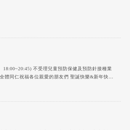
00、18:00~20:45) 不受理兒童預防保健及預防針接種業
臺安醫院全體同仁祝福各位親愛的朋友們 聖誕快樂&新年快樂