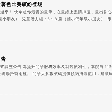
童著色比賽繽紛登場
過來！ 快拿起你最愛的畫筆，在畫紙上盡情揮灑，畫出你
幼兒園小朋友） 兒童潛力組：6 ~ 8 歲（國小低年級小朋友）
領取畫紙：115年 6月15日 至 8月10日（請至兒科門診領
公告
式調整公告 為提升門診服務效率及就醫便利性，本院自 115
建議民眾提前預約。 現場僅提供少部分名額給現場掛號，