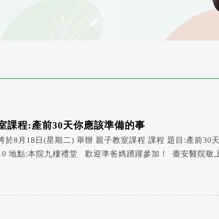
室課程:產前30天你應該準備的事
-family: "標楷體", "Micr
JhengHei", "Helvetica Neue", Arial, sans-serif; font-size:20px; }