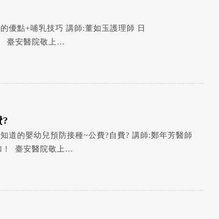
osoft
?
osoft