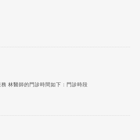
歡迎 乳房外科林煥程醫師 加入臺安醫院大家庭！ 自2026年3月起開始於本院為大家服務 林醫師的門診時間如下：門診時段