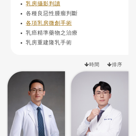
乳房攝影判讀
各種良惡性腫瘤判斷
各項乳房微創手術
乳癌精準藥物之治療
乳房重建隆乳手術
時間
排序