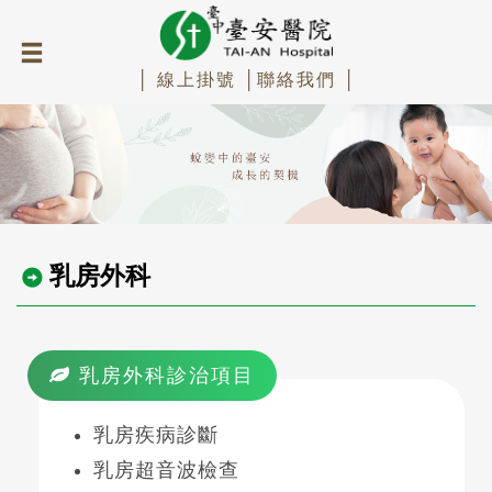
│ 線上掛號 │
聯絡我們 │
乳房外科
乳房外科診治項目
乳房疾病診斷
乳房超音波檢查